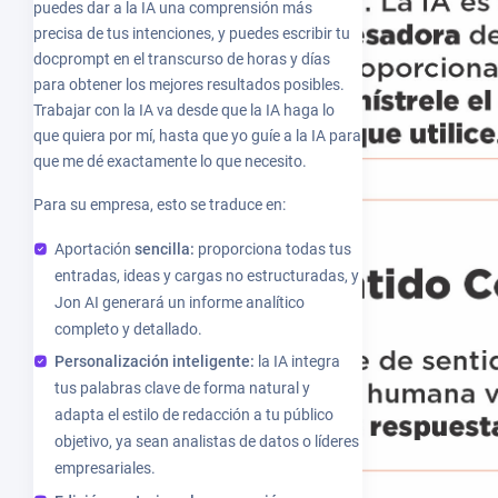
puedes dar a la IA una comprensión más
precisa de tus intenciones, y puedes escribir tu
docprompt en el transcurso de horas y días
para obtener los mejores resultados posibles.
Trabajar con la IA va desde que la IA haga lo
que quiera por mí, hasta que yo guíe a la IA para
que me dé exactamente lo que necesito.
Para su empresa, esto se traduce en:
Aportación
sencilla:
proporciona todas tus
entradas, ideas y cargas no estructuradas, y
Jon AI generará un informe analítico
completo y detallado.
Personalización inteligente:
la IA integra
tus palabras clave de forma natural y
adapta el estilo de redacción a tu público
objetivo, ya sean analistas de datos o líderes
empresariales.