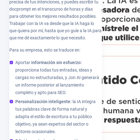
precisa de tus intenciones, y puedes escribir tu
docprompt en el transcurso de horas y días
para obtener los mejores resultados posibles.
Trabajar con la IA va desde que la IA haga lo
que quiera por mí, hasta que yo guíe a la IA para
que me dé exactamente lo que necesito.
Para su empresa, esto se traduce en:
Aportar
información sin esfuerzo:
proporciona todas tus entradas, ideas y
cargas no estructuradas, y Jon AI generará
un informe posterior al lanzamiento
completo y apto para SEO.
Personalización inteligente:
la IA integra
tus palabras clave de forma natural y
adapta el estilo de escritura a tu público
objetivo, ya sean expertos del sector o
lectores ocasionales.