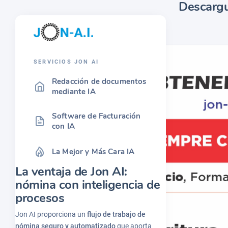
Descargu
SERVICIOS JON AI
Redacción de documentos
mediante IA
Software de Facturación
con IA
La Mejor y Más Cara IA
La ventaja de Jon AI:
nómina con inteligencia de
procesos
Jon AI proporciona un
flujo de trabajo de
nómina seguro y automatizado
que aporta