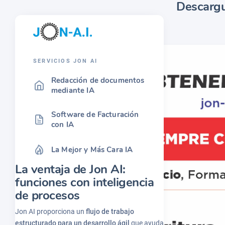
Descargu
SERVICIOS JON AI
Redacción de documentos
mediante IA
Software de Facturación
con IA
La Mejor y Más Cara IA
La ventaja de Jon AI:
funciones con inteligencia
de procesos
Jon AI proporciona un
flujo de trabajo
estructurado para un desarrollo ágil
que ayuda