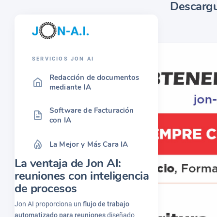
Descargu
SERVICIOS JON AI
Redacción de documentos
mediante IA
Software de Facturación
con IA
La Mejor y Más Cara IA
La ventaja de Jon AI:
reuniones con inteligencia
de procesos
Jon AI proporciona un
flujo de trabajo
automatizado para reuniones
diseñado