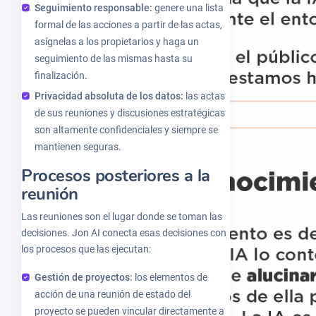
Seguimiento responsable:
genere una lista
formal de las acciones a partir de las actas,
asígnelas a los propietarios y haga un
seguimiento de las mismas hasta su
finalización.
Privacidad absoluta de los datos:
las actas
de sus reuniones y discusiones estratégicas
son altamente confidenciales y siempre se
mantienen seguras.
Procesos posteriores a la
reunión
Las reuniones son el lugar donde se toman las
decisiones. Jon AI conecta esas decisiones con
los procesos que las ejecutan:
Gestión de proyectos:
los elementos de
acción de una reunión de estado del
proyecto se pueden vincular directamente a