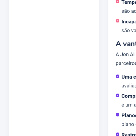
Tempo
são a
Incap
são v
A vant
A Jon AI
parceiro
Uma es
avalia
Compr
e um 
Plano
plano
Rastr