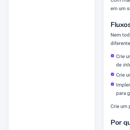
em um si
Fluxos
Nem todo
diferente
Crie u
de
int
Crie u
Imple
para g
Crie um 
Por q