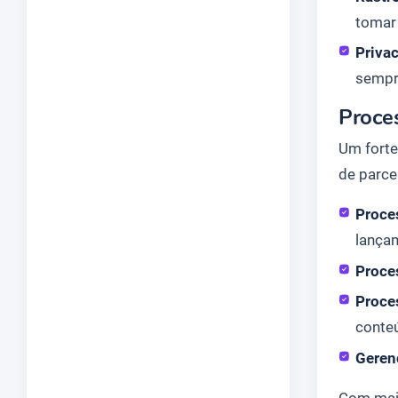
tomar
Priva
sempr
Proce
Um forte
de parce
Proce
lança
Proce
Proce
conte
Geren
Com mai