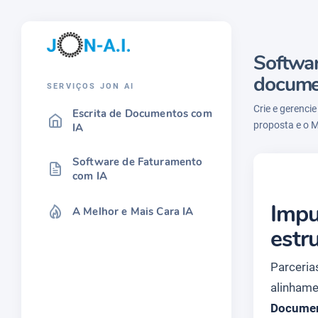
Softwar
docume
SERVIÇOS JON AI
Crie e gerenci
Escrita de Documentos com
proposta e o M
IA
Software de Faturamento
com IA
Impu
A Melhor e Mais Cara IA
estr
Parceria
alinhame
Documen