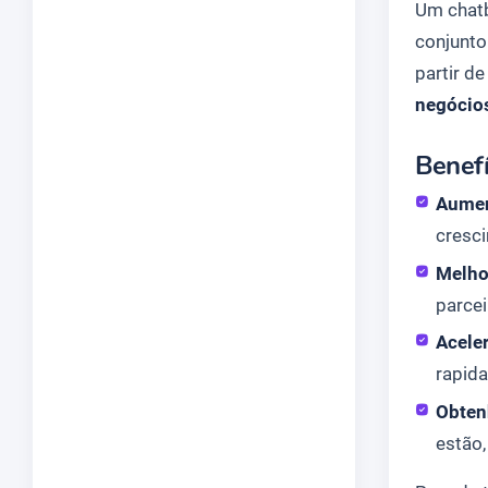
Um chatb
conjunto
partir d
negócio
Benef
Aument
cresci
Melho
parcei
Acele
rapid
Obten
estão,