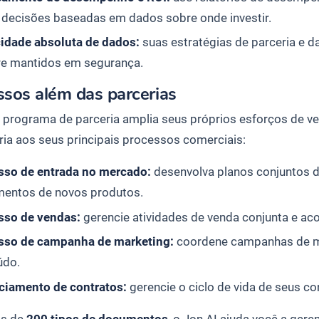
 decisões baseadas em dados sobre onde investir.
cidade absoluta de dados:
suas estratégias de parceria e 
e mantidos em segurança.
ssos além das parcerias
 programa de parceria amplia seus próprios esforços de ve
ria aos seus principais processos comerciais:
sso de entrada no mercado:
desenvolva planos conjuntos 
mentos de novos produtos.
sso de vendas:
gerencie atividades de venda conjunta e ac
sso de campanha de marketing:
coordene campanhas de ma
údo.
ciamento de contratos:
gerencie o ciclo de vida de seus co
s de
200 tipos de documentos
, o Jon AI ajuda você a gere