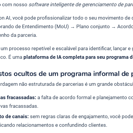
o com nosso
software inteligente de gerenciamento de par
n AI, você pode profissionalizar todo o seu movimento de
ando de Entendimento (MoU)
→
Plano conjunto
→
Acordo
enho da
parceria
.
 um processo repetível e escalável para identificar, lançar e
ico. É uma
plataforma de IA completa para seu programa d
stos ocultos de um programa informal de 
dagem não estruturada de parcerias é um grande obstácul
ças fracassadas:
a falta de acordo formal e planejamento co
tivas fracassadas.
to de canais:
sem regras claras de engajamento, você pode
icando relacionamentos e confundindo clientes.