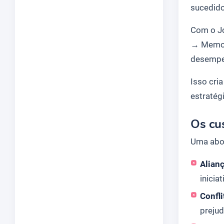
sucedid
Com o Jo
→
Memor
desemp
Isso cria
estratég
Os cu
Uma abor
Alian
inicia
Confli
prejud