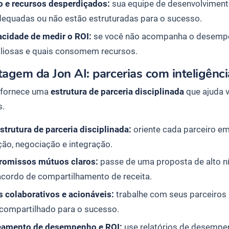
 e recursos desperdiçados:
sua equipe de desenvolviment
dequadas ou não estão estruturadas para o sucesso.
acidade de medir o ROI:
se você não acompanha o desempen
aliosas e quais consomem recursos.
agem da Jon AI: parcerias com inteligênc
 fornece uma
estrutura de parceria disciplinada
que ajuda 
s.
trutura de parceria disciplinada:
oriente cada parceiro e
ção, negociação e integração.
omissos mútuos claros:
passe de uma proposta de alto ní
acordo de compartilhamento de receita.
s colaborativos e acionáveis:
trabalhe com seus parceiros 
 compartilhado para o sucesso.
eamento de desempenho e ROI:
use relatórios de desempen