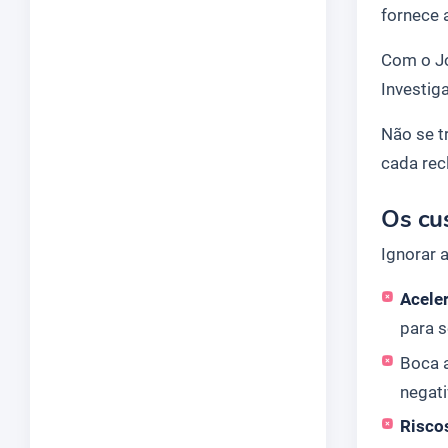
fornece 
Com o Jo
Investig
Não se t
cada rec
Os cu
Ignorar 
Aceler
para 
Boca 
negati
Risco