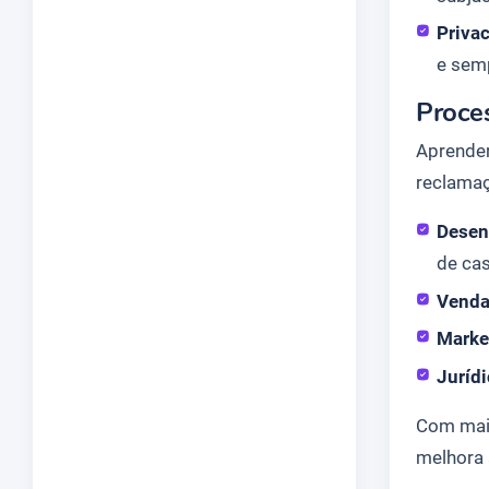
Priva
e sem
Proce
Aprender
reclamaç
Desen
de cas
Venda
Marke
Jurídi
Com mai
melhora 