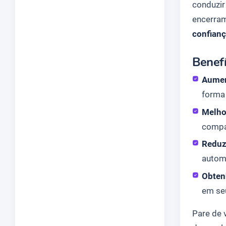
conduzir
encerram
confianç
Benef
Aumen
forma 
Melho
compa
Reduz
automa
Obten
em seu
Pare de