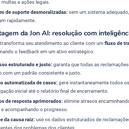
a multas e ações legais.
es de suporte desmoralizadas:
sem um sistema adequado, 
am rapidamente.
agem da Jon AI: resolução com inteligênc
 transforma seu atendimento ao cliente com um
fluxo de t
mando o feedback em um ativo estratégico.
so estruturado e justo:
garanta que todas as reclamações 
o com um padrão consistente e justo.
ão automatizada de casos:
gere instantaneamente todos os
igação inicial até o relatório final de encerramento.
s de resposta aprimorados:
elimine atrasos encaminhand
s e acompanhando o progresso.
e da causa raiz:
use os dados estruturados de reclamações a
centes dos problemas dos clientes.