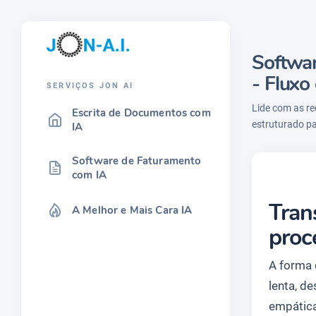
Softwar
- Fluxo
SERVIÇOS JON AI
Lide com as re
Escrita de Documentos com
estruturado pa
IA
Software de Faturamento
com IA
Tran
A Melhor e Mais Cara IA
proc
A forma 
lenta, de
empática