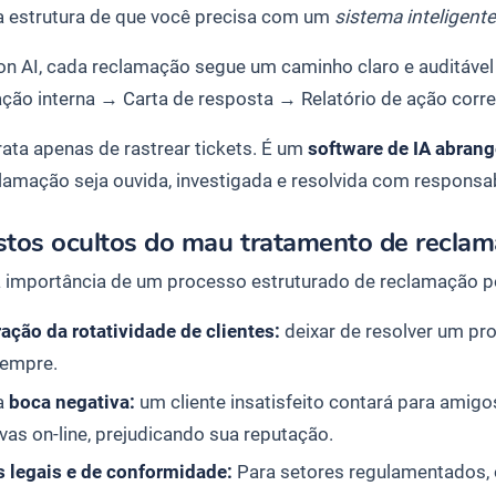
a estrutura de que você precisa com um
sistema inteligent
n AI, cada reclamação segue um caminho claro e auditável
ação interna
→
Carta de resposta
→ Relatório de
ação corre
rata apenas de rastrear tickets. É um
software de IA abran
lamação seja ouvida, investigada e resolvida com responsab
stos ocultos do mau tratamento de recla
a importância de um processo estruturado de reclamação p
ação da rotatividade de clientes:
deixar de resolver um pr
sempre.
a
boca negativa:
um cliente insatisfeito contará para amigos
vas on-line, prejudicando sua reputação.
s legais e de conformidade:
Para setores regulamentados,