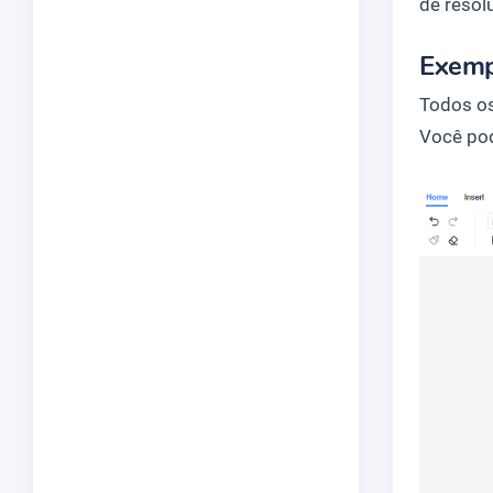
de resol
Exemp
Todos os
Você pod