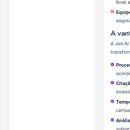
levar 
Equip
esgot
A vant
A Jon AI
transfor
Proces
acord
Criaç
invest
Tempo
certa
Anális
subja