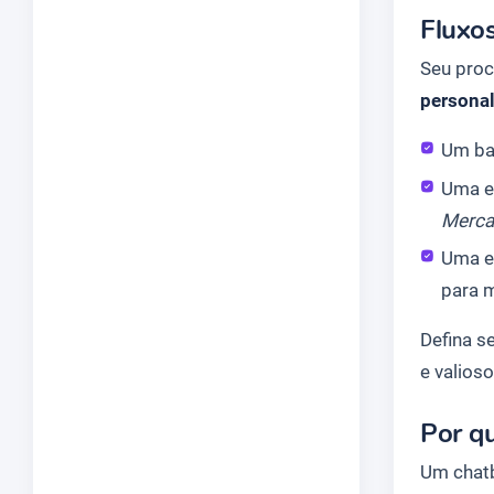
Fluxos
Seu proc
personal
Um ba
Uma e
Merca
Uma e
para 
Defina s
e valioso
Por q
Um chatb