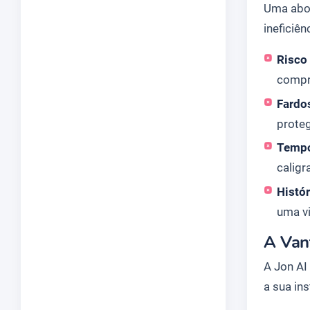
Uma abor
ineficiên
Risco 
compr
Fardo
proteg
Tempo
caligr
Histó
uma vi
A Vant
A Jon AI
a sua ins