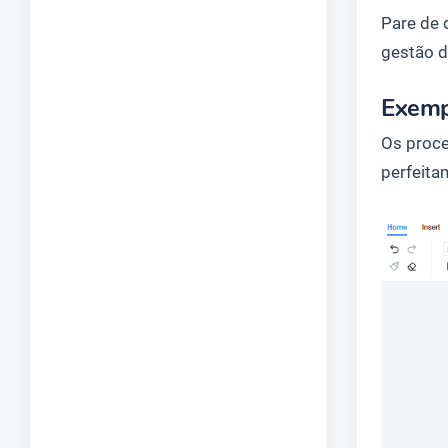
Pare de 
gestão d
Exemp
Os proce
perfeita