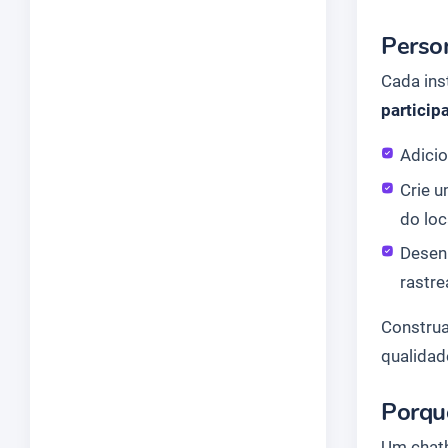
Person
Cada ins
particip
Adici
Crie u
do loc
Desen
rastre
Construa
qualidad
Porqu
Um chatb