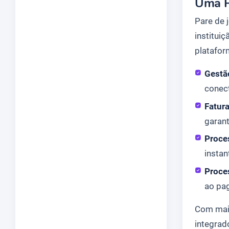
Uma P
Pare de 
institui
platafor
Gestã
conec
Fatur
garan
Proce
instan
Proce
ao pa
Com mai
integrad