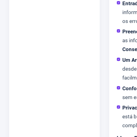
Entra
infor
os err
Preen
as in
Conse
Um Ar
desde
facilm
Confo
sem es
Priva
está 
compl