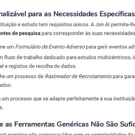
alizável para as Necessidades Específicas
tituição e estudo tem requisitos únicos. A Jon AI permite-lh
antes de pesquisa
para corresponder às suas necessidades
one um
Formulário de Evento Adverso
para gerir eventos ad
m fluxo de trabalho dedicado para estudos multicêntricos, 
al e registos de recolha de dados.
he um processo de
Rastreador de Recrutamento
para gara
ados.
 um processo que se adapte perfeitamente à sua instituiçã
e.
e as Ferramentas Genéricas Não São Sufic
ot genérico não consegue lidar com as complexidades da ge