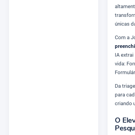
altament
transfor
únicas d
Com a Jo
preenchi
IA extra
vida:
For
Formulá
Da triag
para cad
criando 
O Ele
Pesqu