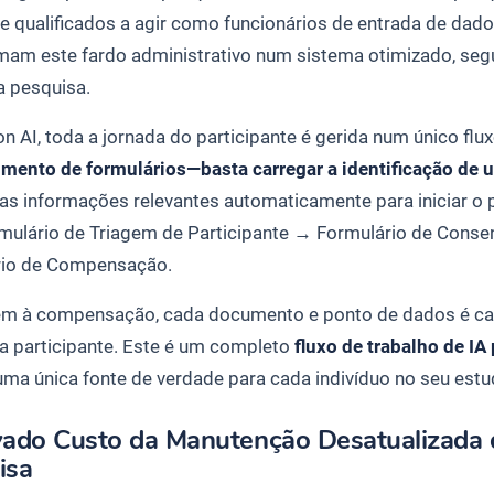
e qualificados a agir como funcionários de entrada de dad
mam este fardo administrativo num sistema otimizado, segur
a pesquisa.
n AI, toda a jornada do participante é gerida num único flu
mento de formulários—basta carregar a identificação de u
i as informações relevantes automaticamente para iniciar o p
mulário de Triagem de Participante
→
Formulário de Conse
rio de Compensação
.
em à compensação, cada documento e ponto de dados é capt
a participante. Este é um completo
fluxo de trabalho de I
uma única fonte de verdade para cada indivíduo no seu estu
vado Custo da Manutenção Desatualizada d
isa