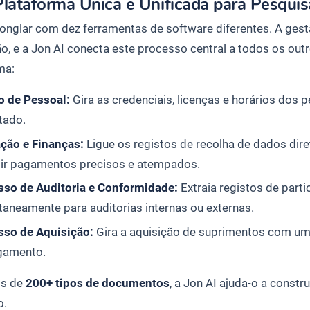
lataforma Única e Unificada para Pesquis
jonglar com dez ferramentas de software diferentes. A gest
ção, e a Jon AI conecta este processo central a todos os o
ma:
o de Pessoal:
Gira as credenciais, licenças e horários do
tado.
ação e Finanças:
Ligue os registos de recolha de dados di
tir pagamentos precisos e atempados.
sso de Auditoria e Conformidade:
Extraia registos de part
taneamente para auditorias internas ou externas.
sso de Aquisição:
Gira a aquisição de suprimentos com um 
gamento.
s de
200+ tipos de documentos
, a Jon AI ajuda-o a const
o.