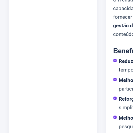
capacida
fornecer
gestão 
conteúd
Benefí
Reduz
tempo
Melho
partic
Refor
simpli
Melho
pesqu