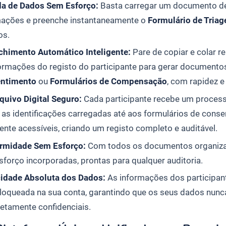
da de Dados Sem Esforço:
Basta carregar um documento de i
mações e preenche instantaneamente o
Formulário de Triag
os.
chimento Automático Inteligente:
Pare de copiar e colar r
formações do registo do participante para gerar documen
ntimento
ou
Formulários de Compensação
, com rapidez e
quivo Digital Seguro:
Cada participante recebe um proces
 as identificações carregadas até aos formulários de co
ente acessíveis, criando um registo completo e auditável.
rmidade Sem Esforço:
Com todos os documentos organizad
forço incorporadas, prontas para qualquer auditoria.
cidade Absoluta dos Dados:
As informações dos participant
bloqueada na sua conta, garantindo que os seus dados nun
etamente confidenciais.