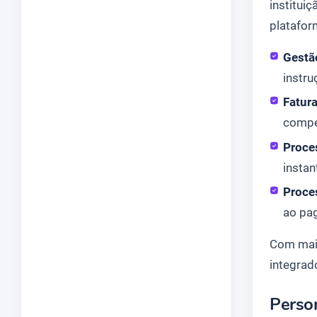
institui
platafor
Gestã
instr
Fatur
compe
Proce
instan
Proce
ao pa
Com mai
integrad
Person