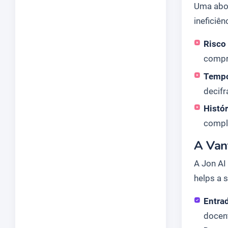
Uma abo
ineficiên
Risco
compr
Tempo
decifr
Histó
compl
A Van
A Jon AI
helps a 
Entra
docent