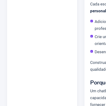
Cada esc
personal
Adici
profe
Crie u
orient
Dese
Construa
qualidad
Porqu
Um chatb
capacida
fornecer