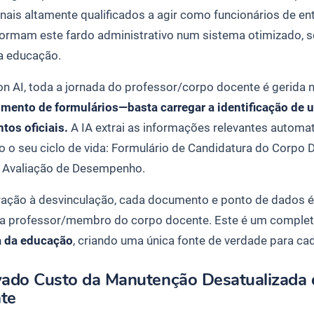
onais altamente qualificados a agir como funcionários de e
ormam este fardo administrativo num sistema otimizado, se
a educação.
n AI, toda a jornada do professor/corpo docente é gerida 
mento de formulários—basta carregar a identificação de
os oficiais.
A IA extrai as informações relevantes automati
o o seu ciclo de vida:
Formulário de Candidatura do Corpo 
→
Avaliação de Desempenho
.
ração à desvinculação, cada documento e ponto de dados é 
da professor/membro do corpo docente. Este é um comple
 da educação
, criando uma única fonte de verdade para ca
vado Custo da Manutenção Desatualizada 
te