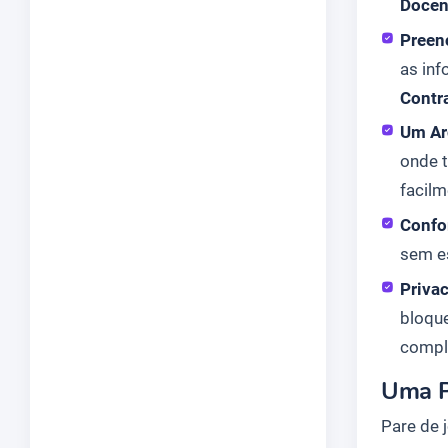
Docen
Preen
as in
Contr
Um Ar
onde 
facilm
Confo
sem es
Priva
bloqu
compl
Uma P
Pare de 