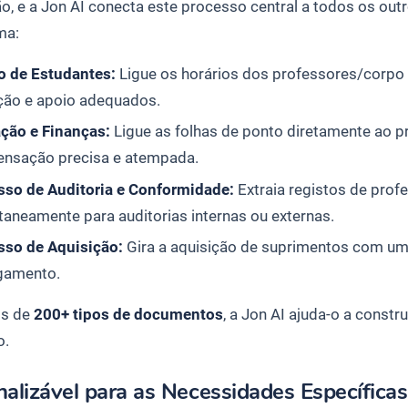
ção, e a Jon AI conecta este processo central a todos os o
ma:
o de Estudantes:
Ligue os horários dos professores/corpo 
ução e apoio adequados.
ação e Finanças:
Ligue as folhas de ponto diretamente ao 
nsação precisa e atempada.
sso de Auditoria e Conformidade:
Extraia registos de pro
taneamente para auditorias internas ou externas.
sso de Aquisição:
Gira a aquisição de suprimentos com um 
gamento.
s de
200+ tipos de documentos
, a Jon AI ajuda-o a const
o.
alizável para as Necessidades Específica