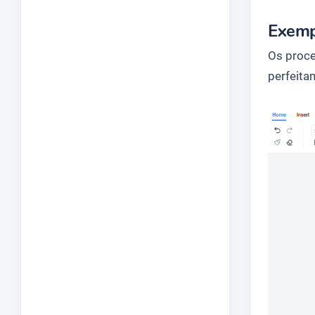
Exemp
Os proce
perfeita