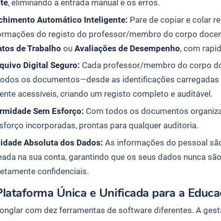
te
, eliminando a entrada manual e os erros.
chimento Automático Inteligente:
Pare de copiar e colar r
formações do registo do professor/membro do corpo doce
atos de Trabalho
ou
Avaliações de Desempenho
, com rapid
quivo Digital Seguro:
Cada professor/membro do corpo do
todos os documentos—desde as identificações carregadas
ente acessíveis, criando um registo completo e auditável.
rmidade Sem Esforço:
Com todos os documentos organizad
forço incorporadas, prontas para qualquer auditoria.
cidade Absoluta dos Dados:
As informações do pessoal são 
eada na sua conta, garantindo que os seus dados nunca sã
etamente confidenciais.
lataforma Única e Unificada para a Educ
jonglar com dez ferramentas de software diferentes. A ges