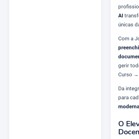
profissi
AI
transf
únicas d
Com a Jo
preenchi
document
gerir tod
Curso
Da integ
para ca
moderna
O Ele
Docen