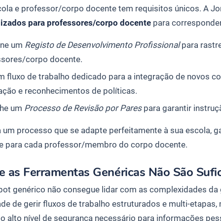
ola e professor/corpo docente tem requisitos únicos. A Jon
izados para professores/corpo docente
para corresponder
one um
Registo de Desenvolvimento Profissional
para rastr
ssores/corpo docente.
m fluxo de trabalho dedicado para a integração de novos con
ação e reconhecimentos de políticas.
nhe um
Processo de Revisão por Pares
para garantir instruç
 um processo que se adapte perfeitamente à sua escola, ga
e para cada professor/membro do corpo docente.
e as Ferramentas Genéricas Não São Sufic
ot genérico não consegue lidar com as complexidades da g
de de gerir fluxos de trabalho estruturados e multi-etapas,
 o alto nível de segurança necessário para informações pes