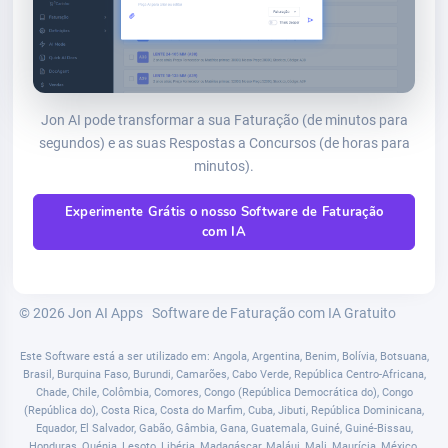
Jon AI pode transformar a sua Faturação (de minutos para
segundos) e as suas Respostas a Concursos (de horas para
minutos).
Experimente Grátis o nosso Software de Faturação
com IA
© 2026 Jon AI Apps
Software de Faturação com IA Gratuito
Este Software está a ser utilizado em: Angola, Argentina, Benim, Bolívia, Botsuana,
Brasil, Burquina Faso, Burundi, Camarões, Cabo Verde, República Centro-Africana,
Chade, Chile, Colômbia, Comores, Congo (República Democrática do), Congo
(República do), Costa Rica, Costa do Marfim, Cuba, Jibuti, República Dominicana,
Equador, El Salvador, Gabão, Gâmbia, Gana, Guatemala, Guiné, Guiné-Bissau,
Honduras, Quénia, Lesoto, Libéria, Madagáscar, Maláui, Mali, Maurícia, México,