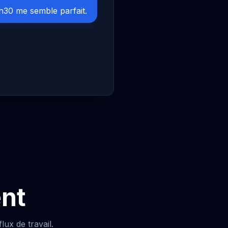
h30 me semble parfait.
ent
ux de travail.